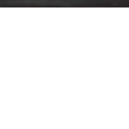
Soy Elisa, y este fue mi despertar al placer entre
mujeres
Conocí a Elena durante mi retiro de cumpleaños,
un sábado en el que decidí que la soledad de mi
habitación no era el mejor regalo. Buscando un
poco de ruido, terminé en un pequeño bar de la
misma calle donde me hospedaba. Yo ocupaba
una mesa con cuatro sillas, mientras ellos, Elena y
un amigo, permanecían de pie junto a una
periquera incómoda.
Noté sus miradas constantes. En lugar de
sentirme invadida, sentí esa curiosidad que
precede a los encuentros inesperados. Pensé que
buscaban donde sentarse y, casi sin pensarlo, les